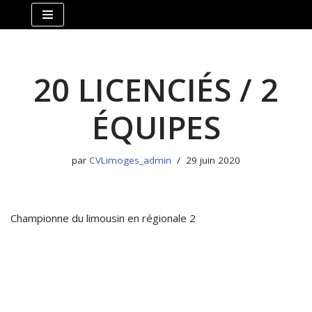
Aller
au
contenu
20 LICENCIÉS / 2
ÉQUIPES
par
CVLimoges_admin
29 juin 2020
Championne du limousin en régionale 2